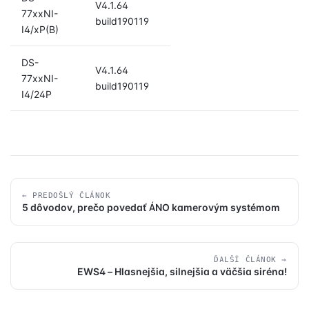
V4.1.64
77xxNI-
build190119
I4/xP(B)
DS-
V4.1.64
77xxNI-
build190119
I4/24P
← PREDOŠLÝ ČLÁNOK
5 dôvodov, prečo povedať ÁNO kamerovým systémom
ĎALŠÍ ČLÁNOK →
EWS4 – Hlasnejšia, silnejšia a väčšia siréna!