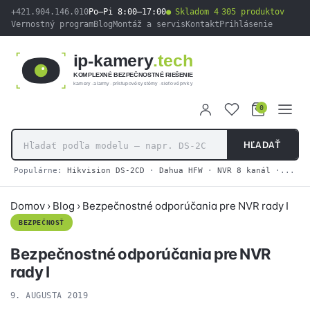
obsah
+421.904.146.010
Po–Pi 8:00–17:00
Skladom 4 305 produktov
Vernostný program
Blog
Montáž a servis
Kontakt
Prihlásenie
ip-kamery
.tech
KOMPLEXNÉ BEZPEČNOSTNÉ RIEŠENIE
kamery · alarmy · prístupové systémy · sieťové prvky
0
HĽADAŤ
Populárne:
Hikvision DS-2CD
·
Dahua HFW
·
NVR 8 kanál
·
2N IP
Domov
›
Blog
›
Bezpečnostné odporúčania pre NVR rady I
BEZPEČNOSŤ
Bezpečnostné odporúčania pre NVR
rady I
9. AUGUSTA 2019