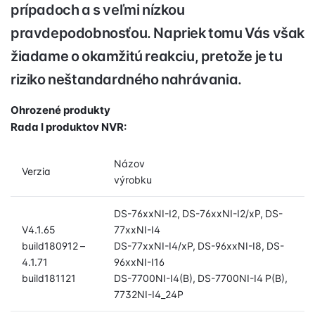
prípadoch a s veľmi nízkou
pravdepodobnosťou. Napriek tomu Vás však
žiadame o okamžitú reakciu, pretože je tu
riziko neštandardného nahrávania.
Ohrozené produkty
Rada I produktov NVR:
Názov
Verzia
výrobku
DS-76xxNI-I2, DS-76xxNI-I2/xP, DS-
V4.1.65
77xxNI-I4
build180912 –
DS-77xxNI-I4/xP, DS-96xxNI-I8, DS-
4.1.71
96xxNI-I16
build181121
DS-7700NI-I4(B), DS-7700NI-I4 P(B),
7732NI-I4_24P