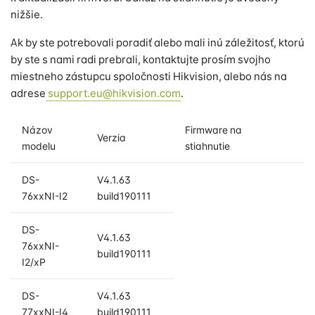
nižšie.
Ak by ste potrebovali poradiť alebo mali inú záležitosť, ktorú
by ste s nami radi prebrali, kontaktujte prosím svojho
miestneho zástupcu spoločnosti Hikvision, alebo nás na
adrese
support.eu@hikvision.com
.
Názov
Firmware na
Verzia
modelu
stiahnutie
DS-
V4.1.63
76xxNI-I2
build190111
DS-
V4.1.63
76xxNI-
build190111
I2/xP
DS-
V4.1.63
77xxNI-I4
build190111