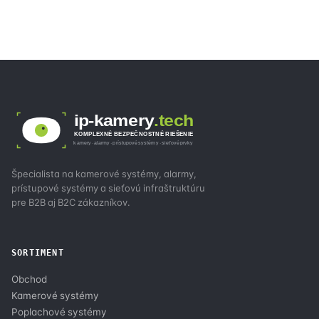
ip-kamery
.tech
KOMPLEXNÉ BEZPEČNOSTNÉ RIEŠENIE
kamery · alarmy · prístupové systémy · sieťové prvky
Špecialista na kamerové systémy, alarmy,
prístupové systémy a sieťovú infraštruktúru
pre B2B aj B2C zákazníkov.
SORTIMENT
Obchod
Kamerové systémy
Poplachové systémy