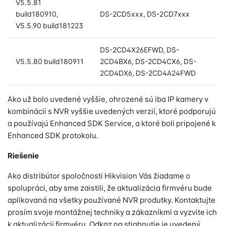
V5.5.81
build180910,
DS-2CD5xxx, DS-2CD7xxx
V5.5.90 build181223
DS-2CD4X26EFWD, DS-
V5.5.80 build180911
2CD4BX6, DS-2CD4CX6, DS-
2CD4DX6, DS-2CD4A24FWD
Ako už bolo uvedené vyššie, ohrozené sú iba IP kamery v
kombinácii s NVR vyššie uvedených verzií, ktoré podporujú
a používajú Enhanced SDK Service, a ktoré boli pripojené k
Enhanced SDK protokolu.
Riešenie
Ako distribútor spoločnosti Hikvision Vás žiadame o
spolupráci, aby sme zaistili, že aktualizácia firmvéru bude
aplikovaná na všetky používané NVR produtky. Kontaktujte
prosím svoje montážnej techniky a zákazníkmi a vyzvite ich
k aktualizácii firmvéru. Odkaz na stiahnutie je uvedený