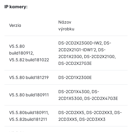
IP kamery:
Názov
Verzia
výrobku
DS-2CD2X23G0D-IW2, DS-
V5.5.80
2CD2X21G1-IDW1’2, DS-
build180912,
2CD1X23G0, DS-2CD2X21G0,
V5.5.82 build181022
DS-2CD2X27G3E
V5.5.80 build181219
DS-2CD1X23G0E
DS-2CD1X43G0, DS-
V5.5.80 build180911
2CD1X53G0, DS-2CD2X47G3E
V5.5.80build180911,
DS-2CD2XX5, DS-2CD2XX3, DS-
V5.5.82build181211
2CD3XX5, DS-2CD3XX3