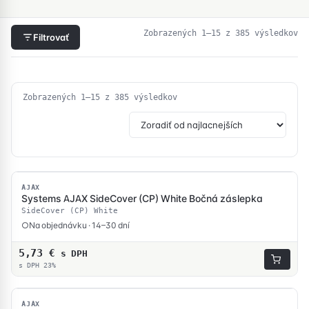
Zo
Zobrazených 1–15 z 385 výsledkov
Filtrovať
po
ce
od
na
po
Zoradené
Zobrazených 1–15 z 385 výsledkov
na
podľa
ceny:
od
najnižšej
po
najvyššiu
AJAX
Systems AJAX SideCover (CP) White Bočná záslepka
SideCover (CP) White
Na objednávku · 14–30 dní
5,73
€
s DPH
s DPH 23%
AJAX