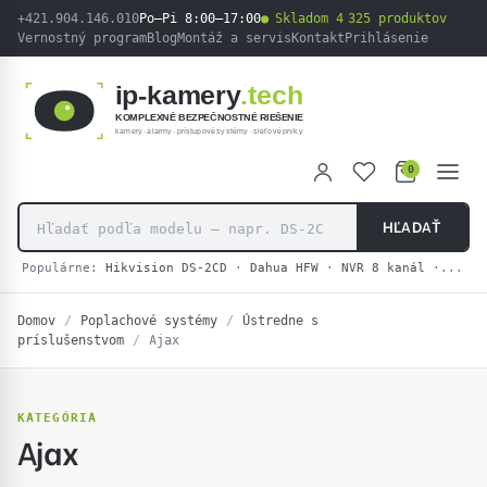
obsah
+421.904.146.010
Po–Pi 8:00–17:00
Skladom 4 325 produktov
Vernostný program
Blog
Montáž a servis
Kontakt
Prihlásenie
ip-kamery
.tech
KOMPLEXNÉ BEZPEČNOSTNÉ RIEŠENIE
kamery · alarmy · prístupové systémy · sieťové prvky
0
HĽADAŤ
Populárne:
Hikvision DS-2CD
·
Dahua HFW
·
NVR 8 kanál
·
2N IP
Domov
/
Poplachové systémy
/
Ústredne s
príslušenstvom
/
Ajax
KATEGÓRIA
Ajax