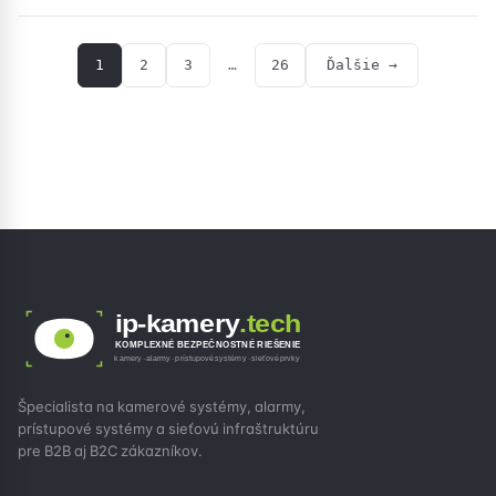
1
2
3
…
26
Ďalšie →
ip-kamery
.tech
KOMPLEXNÉ BEZPEČNOSTNÉ RIEŠENIE
kamery · alarmy · prístupové systémy · sieťové prvky
Špecialista na kamerové systémy, alarmy,
prístupové systémy a sieťovú infraštruktúru
pre B2B aj B2C zákazníkov.