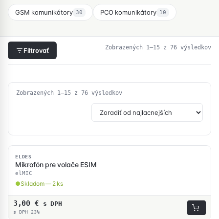
GSM komunikátory
PCO komunikátory
30
10
Zo
Zobrazených 1–15 z 76 výsledkov
Filtrovať
po
ce
od
na
po
Zoradené
Zobrazených 1–15 z 76 výsledkov
na
podľa
ceny:
od
najnižšej
po
najvyššiu
SKLADOM
ELDES
Mikrofón pre volače ESIM
elMIC
Skladom — 2 ks
3,00
€
s DPH
s DPH 23%