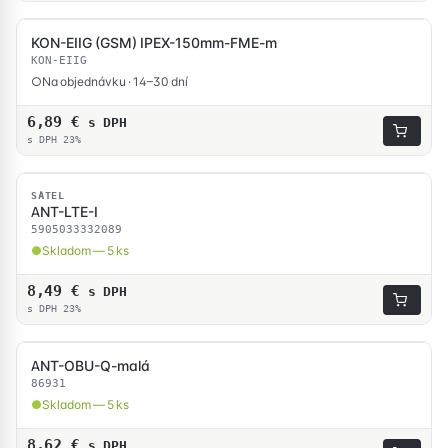
KON-EIIG (GSM) IPEX-150mm-FME-m
KON-EIIG
Na objednávku · 14–30 dní
6,89
€
s DPH
s DPH 23%
SKLADOM
SATEL
ANT-LTE-I
5905033332089
Skladom — 5 ks
8,49
€
s DPH
s DPH 23%
ANT-OBU-Q-malá
SKLADOM
86931
Skladom — 5 ks
8,62
€
s DPH