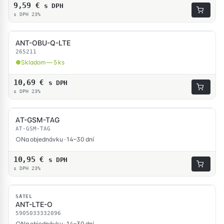
9,59
€
s DPH
s DPH 23%
ANT-OBU-Q-LTE
SKLADOM
265211
Skladom — 5 ks
10,69
€
s DPH
s DPH 23%
AT-GSM-TAG
AT-GSM-TAG
Na objednávku · 14–30 dní
10,95
€
s DPH
s DPH 23%
SATEL
ANT-LTE-O
5905033332096
Na objednávku · 14–30 dní