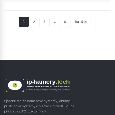
1
2
3
…
6
Ďalšie →
ip-kamery
.tech
KOMPLEXNÉ BEZPEČNOSTNÉ RIEŠENIE
kamery · alarmy · prístupové systémy · sieťové prvky
Špecialista na kamerové systémy, alarmy,
prístupové systémy a sieťovú infraštruktúru
pre B2B aj B2C zákazníkov.