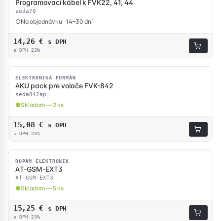
Programovací kábel k FVK22, 41, 44
seda70
Na objednávku · 14–30 dní
14,26
€
s DPH
s DPH 23%
SKLADOM
ELEKTRONIKA FURMAN
AKU pack pre volače FVK-842
seda842ap
Skladom — 2 ks
15,08
€
s DPH
s DPH 23%
SKLADOM
ROPAM ELEKTRONIK
AT-GSM-EXT3
AT-GSM-EXT3
Skladom — 5 ks
15,25
€
s DPH
s DPH 23%