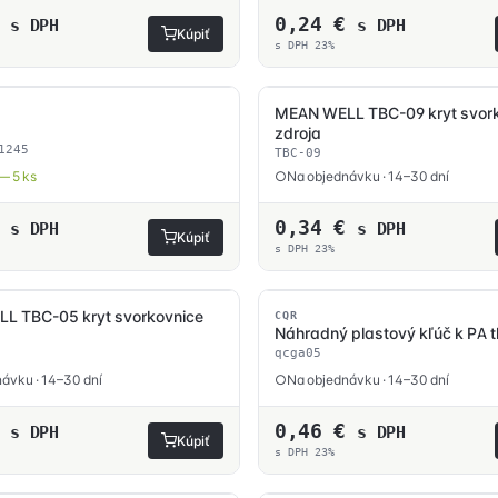
0,24
€
s DPH
s DPH
Kúpiť
s DPH 23%
MEAN WELL TBC-09 kryt svor
zdroja
1245
TBC-09
— 5 ks
Na objednávku · 14–30 dní
0,34
€
s DPH
s DPH
Kúpiť
s DPH 23%
L TBC-05 kryt svorkovnice
CQR
Náhradný plastový kľúč k PA t
qcga05
ávku · 14–30 dní
Na objednávku · 14–30 dní
0,46
€
s DPH
s DPH
Kúpiť
s DPH 23%