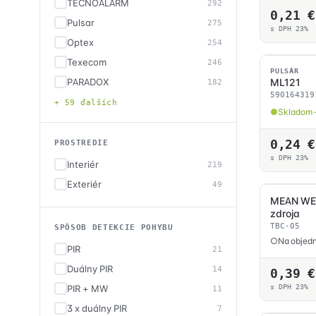
TECNOALARM
292
0,21
€
Pulsar
275
s DPH 23%
Optex
254
Texecom
246
SKLADOM
PULSAR
PARADOX
ML121
182
590164319
+ 59 ďalších
Skladom 
0,24
€
PROSTREDIE
s DPH 23%
Interiér
219
Exteriér
49
MEAN WEL
zdroja
TBC-05
SPÔSOB DETEKCIE POHYBU
Na objedn
PIR
21
Duálny PIR
14
0,39
€
PIR + MW
s DPH 23%
11
3 x duálny PIR
7