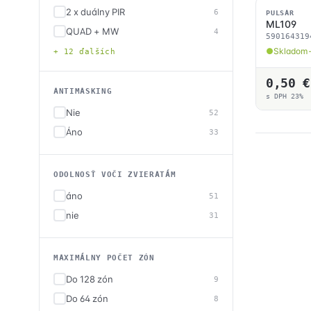
2 x duálny PIR
6
SKLADOM
PULSAR
ML109
QUAD + MW
4
590164319
Skladom 
+ 12 ďalších
0,50
€
ANTIMASKING
s DPH 23%
Nie
52
Áno
33
ODOLNOSŤ VOČI ZVIERATÁM
áno
51
nie
31
MAXIMÁLNY POČET ZÓN
Do 128 zón
9
Do 64 zón
8