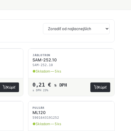
SKLADOM
JABLOTRON
SAM-252.10
SAM-252.10
Skladom — 5 ks
0,21
€
s DPH
Kúpiť
Kúpiť
s DPH 23%
SKLADOM
PULSAR
ML120
5901643191252
Skladom — 5 ks