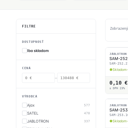
FILTRE
Zobrazený
DOSTUPNOSŤ
Iba skladom
SKLADOM
JABLOTRON
SAM-252
SAM-252.2
CENA
Skladom 
—
0,10
€
s DPH 23%
VÝROBCA
Ajax
SKLADOM
577
JABLOTRON
SAM-253
SATEL
470
SAM-253.1
JABLOTRON
Skladom 
337