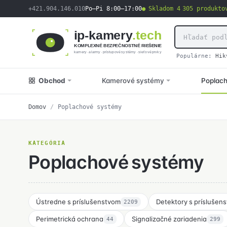
obsah
+421.904.146.010
Po–Pi 8:00–17:00
Skladom 4 305 produkto
ip-kamery
.tech
KOMPLEXNÉ BEZPEČNOSTNÉ RIEŠENIE
kamery · alarmy · prístupové systémy · sieťové prvky
Populárne:
Hik
Obchod
Kamerové systémy
Poplac
Domov
/
Poplachové systémy
KATEGÓRIA
Poplachové systémy
Ústredne s príslušenstvom
Detektory s príslušen
2209
Perimetrická ochrana
Signalizačné zariadenia
44
299