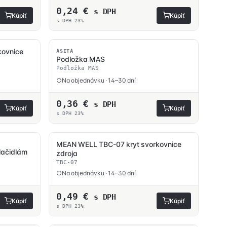
0,24
€
s DPH
Kúpiť
Kúpiť
s DPH 23%
kovnice
ASITA
Podložka MAS
Podložka MAS
Na objednávku · 14–30 dní
0,36
€
s DPH
Kúpiť
Kúpiť
s DPH 23%
MEAN WELL TBC-07 kryt svorkovnice
lačidlám
zdroja
TBC-07
Na objednávku · 14–30 dní
0,49
€
s DPH
Kúpiť
Kúpiť
s DPH 23%