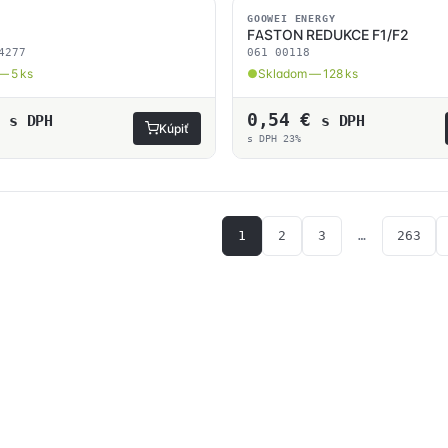
SKLADOM
GOOWEI ENERGY
FASTON REDUKCE F1/F2
4277
061 00118
— 5 ks
Skladom — 128 ks
0,54
€
s DPH
s DPH
Kúpiť
s DPH 23%
1
2
3
…
263