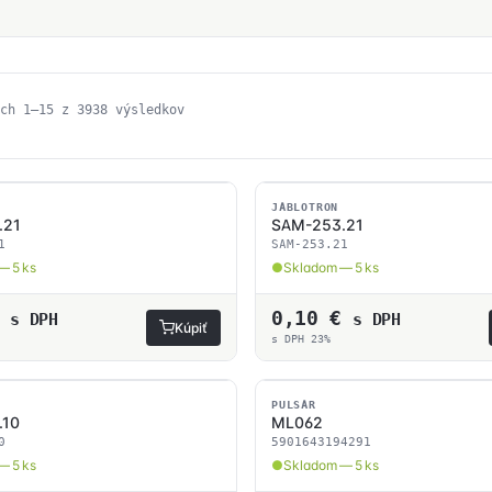
Zoradené
ch 1–15 z 3938 výsledkov
podľa
ceny:
od
najnižšej
SKLADOM
po
JABLOTRON
.21
SAM-253.21
najvyššiu
1
SAM-253.21
— 5 ks
Skladom — 5 ks
0,10
€
s DPH
s DPH
Kúpiť
s DPH 23%
SKLADOM
PULSAR
.10
ML062
0
5901643194291
— 5 ks
Skladom — 5 ks