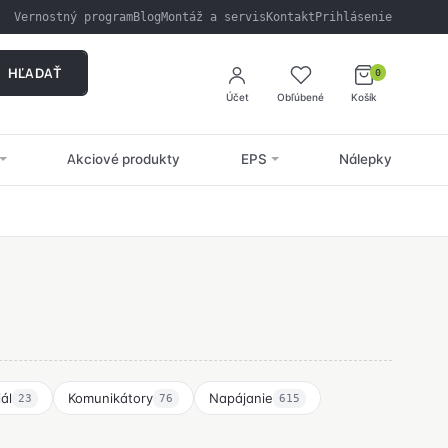
Vernostný program
Blog
Montáž a servis
Kontakt
Prihlásenie
HĽADAŤ
0
Účet
Obľúbené
Košík
Akciové produkty
EPS
Nálepky
ál
Komunikátory
Napájanie
23
76
615