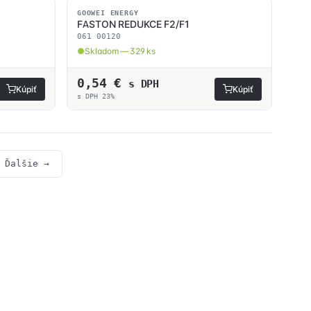
SKLADOM
GOOWEI ENERGY
FASTON REDUKCE F2/F1
061 00120
Skladom — 329 ks
0,54
€
s DPH
Kúpiť
Kúpiť
s DPH 23%
Ďalšie →