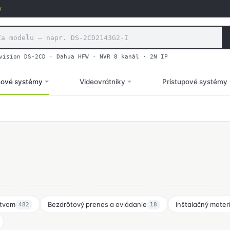
v
vision DS-2CD
·
Dahua HFW
·
NVR 8 kanál
·
2N IP
hové systémy
Videovrátniky
Prístupové systémy
stvom
Bezdrôtový prenos a ovládanie
Inštalačný materi
482
18