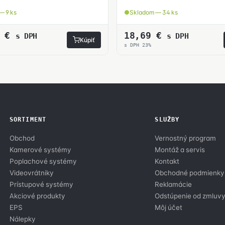
— 9 ks
Skladom — 34 ks
5
€
18,69
€
s DPH
s DPH
Kúpiť
s DPH 23%
SORTIMENT
SLUŽBY
Obchod
Vernostný program
Kamerové systémy
Montáž a servis
Poplachové systémy
Kontakt
Videovrátniky
Obchodné podmienky
Prístupové systémy
Reklamácie
Akciové produkty
Odstúpenie od zmluv
EPS
Môj účet
Nálepky