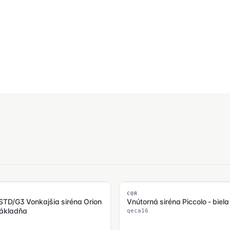
SKLADOM
CQR
TD/G3 Vonkajšia siréna Orion
Vnútorná siréna Piccolo - biel
 základňa
qeca16