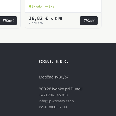
Skladom — 8 ks
16,82
€
s DPH
Kúpiť
Kúpiť
s DPH 23%
SIGNUS, S.R.O.
Matičná 1980/67
900 28 Ivanka pri Dunaji
+421.904.146.010
y
info@ip-kamery.tech
Po–Pi 8:00–17:00