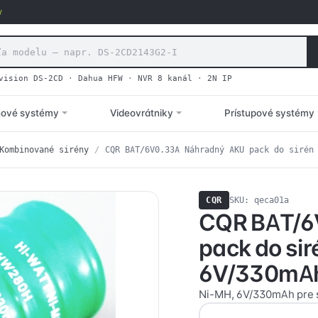
v
vision DS-2CD
·
Dahua HFW
·
NVR 8 kanál
·
2N IP
hové systémy
Videovrátniky
Prístupové systémy
Kombinované sirény
/
CQR BAT/6V0.33A Náhradný AKU pack do sirén
CQR
SKU: qeca01a
CQR BAT/6
pack do sir
6V/330mA
Ni-MH, 6V/330mAh pre s