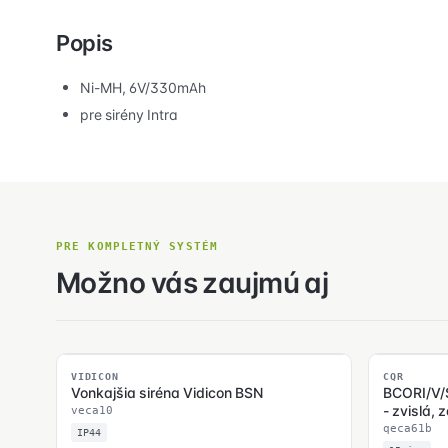
Popis
Ni-MH, 6V/330mAh
pre sirény Intra
PRE KOMPLETNÝ SYSTÉM
Možno vás zaujmú aj
SKLADOM
SKLADOM
VIDICON
CQR
Vonkajšia siréna Vidicon BSN
BCORI/V/S
- zvislá,
veca10
qeca61b
IP44