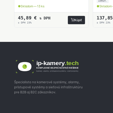
15min.
Skladom — 13 ks
Skladom 
45,89
€
137,8
s DPH
Kúpiť
s DPH 23%
s DPH 23%
ip-kamery
.tech
KOMPLEXNÉ BEZPEČNOSTNÉ RIEŠENIE
kamery · alarmy · prístupové systémy · sieťové prvky
Špecialista na kamerové systémy, alarmy,
prístupové systémy a sieťovú infraštruktúru
pre B2B aj B2C zákazníkov.