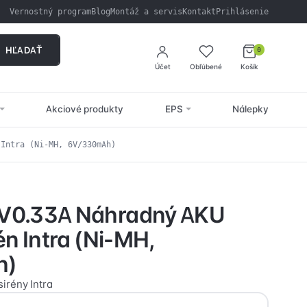
Vernostný program
Blog
Montáž a servis
Kontakt
Prihlásenie
HĽADAŤ
0
Účet
Obľúbené
Košík
Akciové produkty
EPS
Nálepky
 Intra (Ni-MH, 6V/330mAh)
V0.33A Náhradný AKU
én Intra (Ni-MH,
h)
irény Intra