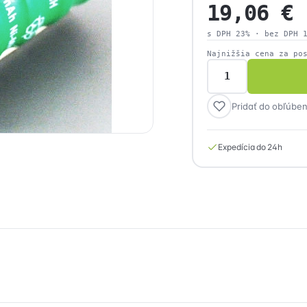
19,06
€
s DPH 23% · bez DPH
Najnižšia cena za po
množstvo
CQR
Pridať do obľúbe
BAT/6V0.33A
Náhradný
AKU
Expedícia do 24h
pack
do
sirén
Intra
(Ni-
MH,
6V/330mAh)