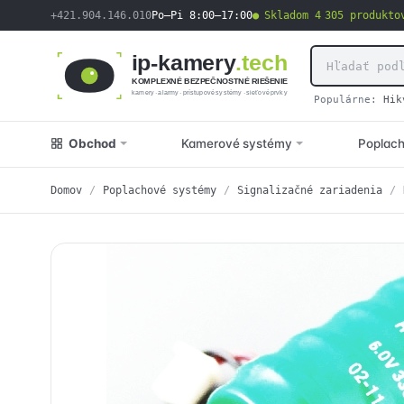
obsah
+421.904.146.010
Po–Pi 8:00–17:00
Skladom 4 305 produkto
ip-kamery
.tech
KOMPLEXNÉ BEZPEČNOSTNÉ RIEŠENIE
kamery · alarmy · prístupové systémy · sieťové prvky
Populárne:
Hik
Obchod
Kamerové systémy
Poplac
Domov
/
Poplachové systémy
/
Signalizačné zariadenia
/