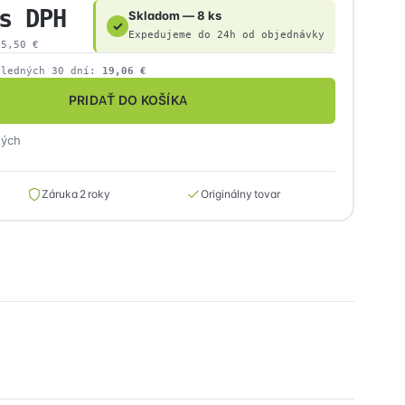
s DPH
Skladom — 8 ks
✓
Expedujeme do 24h od objednávky
15,50
€
sledných 30 dní:
19,06
€
PRIDAŤ DO KOŠÍKA
ných
Záruka 2 roky
Originálny tovar