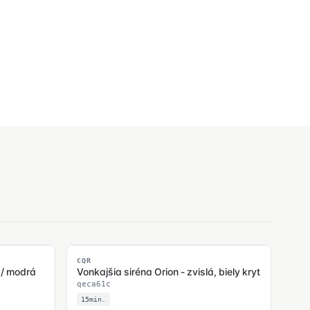
SKLADOM
CQR
a / modrá
Vonkajšia siréna Orion - zvislá, biely kryt
qeca61c
15min.