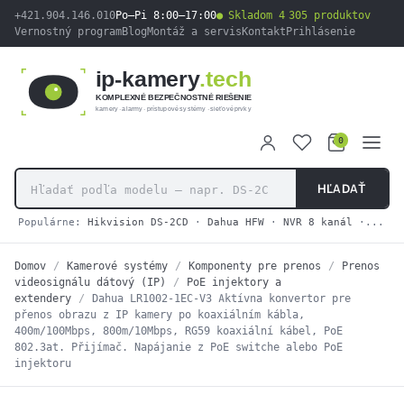
obsah
+421.904.146.010
Po–Pi 8:00–17:00
Skladom 4 305 produktov
Vernostný program
Blog
Montáž a servis
Kontakt
Prihlásenie
ip-kamery
.tech
KOMPLEXNÉ BEZPEČNOSTNÉ RIEŠENIE
kamery · alarmy · prístupové systémy · sieťové prvky
0
HĽADAŤ
Populárne:
Hikvision DS-2CD
·
Dahua HFW
·
NVR 8 kanál
·
2N IP
Domov
/
Kamerové systémy
/
Komponenty pre prenos
/
Prenos
videosignálu dátový (IP)
/
PoE injektory a
extendery
/
Dahua LR1002-1EC-V3 Aktívna konvertor pre
přenos obrazu z IP kamery po koaxiálním kábla,
400m/100Mbps, 800m/10Mbps, RG59 koaxiální kábel, PoE
802.3at. Přijímač. Napájanie z PoE switche alebo PoE
injektoru