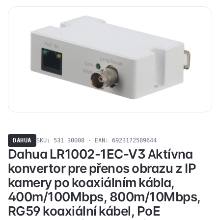
DAHUA
SKU: 531 30008 · EAN: 6923172589644
Dahua LR1002-1EC-V3 Aktívna
konvertor pre přenos obrazu z IP
kamery po koaxiálním kábla,
400m/100Mbps, 800m/10Mbps,
RG59 koaxiální kábel, PoE