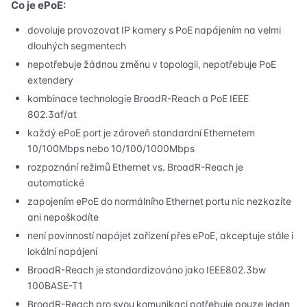
Co je ePoE:
dovoluje provozovat IP kamery s PoE napájením na velmi
dlouhých segmentech
nepotřebuje žádnou změnu v topologii, nepotřebuje PoE
extendery
kombinace technologie BroadR-Reach a PoE IEEE
802.3af/at
každý ePoE port je zároveň standardní Ethernetem
10/100Mbps nebo 10/100/1000Mbps
rozpoznání režimů Ethernet vs. BroadR-Reach je
automatické
zapojením ePoE do normálního Ethernet portu nic nezkazíte
ani nepoškodíte
není povinností napájet zařízení přes ePoE, akceptuje stále i
lokální napájení
BroadR-Reach je standardizováno jako IEEE802.3bw
100BASE-T1
BroadR-Reach pro svou komunikaci potřebuje pouze jeden