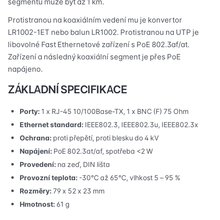
segmentu může být až 1 km.
alebo
Protistranou na koaxiálním vedení mu je konvertor
PoE
injektoru
LR1002-1ET nebo balun LR1002. Protistranou na UTP je
libovolné Fast Ethernetové zařízení s PoE 802.3af/at.
Zařízení a následný koaxiální segment je přes PoE
napájeno.
ZÁKLADNÍ SPECIFIKACE
Porty:
1 x RJ-45 10/100Base-TX, 1 x BNC (F) 75 Ohm
Ethernet standard:
IEEE802.3, IEEE802.3u, IEEE802.3x
Ochrana:
proti přepětí, proti blesku do 4 kV
Napájení:
PoE 802.3at/af, spotřeba <2 W
Provedení:
na zeď, DIN lišta
Provozní teplota:
-30°C až 65°C, vlhkost 5 – 95 %
Rozměry:
79 x 52 x 23 mm
Hmotnost:
61 g