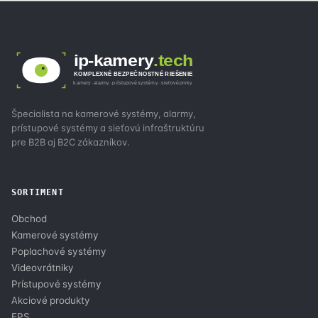
ip-kamery
.tech
KOMPLEXNÉ BEZPEČNOSTNÉ RIEŠENIE
kamery · alarmy · prístupové systémy · sieťové prvky
Špecialista na kamerové systémy, alarmy,
prístupové systémy a sieťovú infraštruktúru
pre B2B aj B2C zákazníkov.
SORTIMENT
Obchod
Kamerové systémy
Poplachové systémy
Videovrátniky
Prístupové systémy
Akciové produkty
EPS