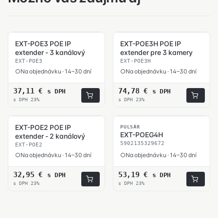
EXT-POE3 POE IP
EXT-POE3H POE IP
extender - 3 kanálový
extender pre 3 kamery
EXT-POE3
EXT-POE3H
Na objednávku · 14–30 dní
Na objednávku · 14–30 dní
37,11
€
74,78
€
s DPH
s DPH
s DPH 23%
s DPH 23%
EXT-POE2 POE IP
PULSAR
EXT-POEG4H
extender - 2 kanálový
5902135329672
EXT-POE2
Na objednávku · 14–30 dní
Na objednávku · 14–30 dní
32,95
€
53,19
€
s DPH
s DPH
s DPH 23%
s DPH 23%