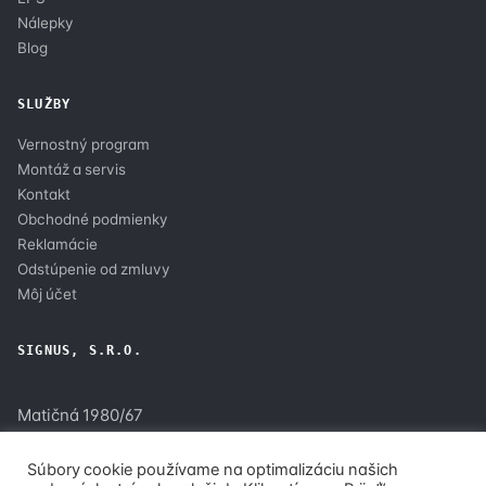
Nálepky
Blog
SLUŽBY
Vernostný program
Montáž a servis
Kontakt
Obchodné podmienky
Reklamácie
Odstúpenie od zmluvy
Môj účet
SIGNUS, S.R.O.
Matičná 1980/67
900 28 Ivanka pri Dunaji
Súbory cookie používame na optimalizáciu našich