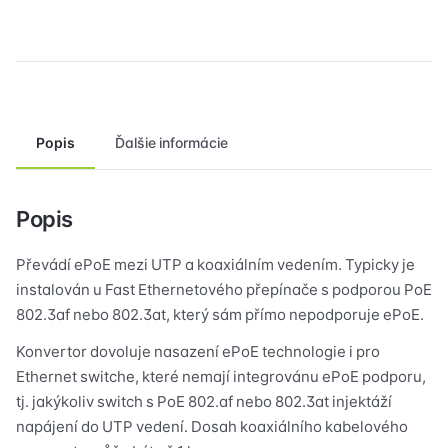
přenos
obrazu
z
IP
kamery
po
Popis
Ďalšie informácie
koaxiálním
kábla,
400m/100Mbps,
800m/10Mbps,
Popis
RG59
koaxiální
Převádí ePoE mezi UTP a koaxiálním vedením. Typicky je
kábel,
instalován u Fast Ethernetového přepínače s podporou PoE
PoE
802.3af nebo 802.3at, který sám přímo nepodporuje ePoE.
802.3at.
Konvertor dovoluje nasazení ePoE technologie i pro
Přijímač.
Napájanie
Ethernet switche, které nemají integrovánu ePoE podporu,
z
tj. jakýkoliv switch s PoE 802.af nebo 802.3at injektáží
PoE
napájení do UTP vedení. Dosah koaxiálního kabelového
switche