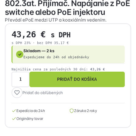
802.3at. Přijímač. Napájanie z PoE
switche alebo PoE injektoru
Převádí ePoE medzi UTP a koaxiálním vedením.
43,26
€
s DPH
s DPH 23% · bez DPH
35,17
€
Skladom — 2 ks
✓
Expedujeme do 24h od objednávky
Najnižšia cena za posledných 30 dní:
43,26
€
PRIDAŤ DO KOŠÍKA
množstvo
Dahua
Pridať do obľúbených
LR1002-
1EC-
V3
Expedícia do 24h
Záruka 2 roky
Aktívna
Originálny tovar
konvertor
pre