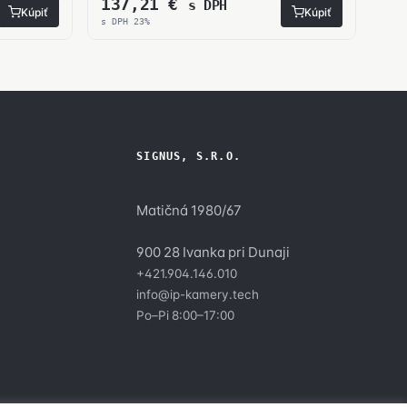
137,21
€
s DPH
Kúpiť
Kúpiť
s DPH 23%
SIGNUS, S.R.O.
Matičná 1980/67
900 28 Ivanka pri Dunaji
+421.904.146.010
y
info@ip-kamery.tech
Po–Pi 8:00–17:00