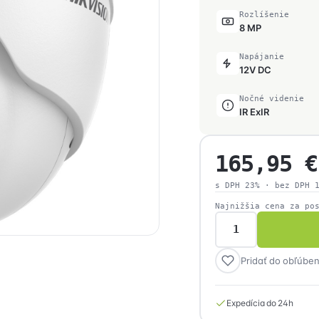
Rozlíšenie
8 MP
Napájanie
12V DC
Nočné videnie
IR ExIR
165,95
€
s DPH 23% · bez DPH
Najnižšia cena za po
množstvo
Hikvision
Pridať do obľúbe
DS-
2CE79U1T-
IT3ZF(2.7-
Expedícia do 24h
13.5mm)