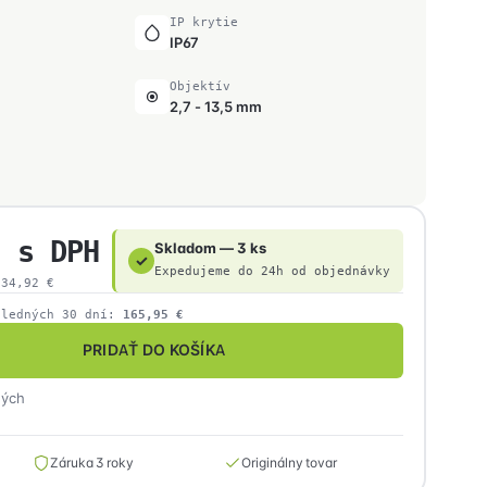
IP krytie
IP67
Objektív
2,7 - 13,5 mm
s DPH
Skladom — 3 ks
✓
Expedujeme do 24h od objednávky
134,92
€
sledných 30 dní:
165,95
€
PRIDAŤ DO KOŠÍKA
ných
Záruka 3 roky
Originálny tovar