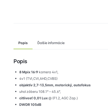
Popis
Ďalšie informácie
Popis
8 Mpix 16:9
kamera 4v1,
4v1 (TVI,CVI,AHD,CVBS)
objektív 2,7-13,5mm, motorický, autofokus
uhol záberu 108.1° – 45.6°,
citlivosť 0,01 Lux
@ (F1.2, AGC Zap.)
DWDR 105dB