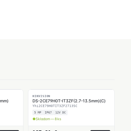
SKLADOM
HIKVISION
5mm)
DS-2CE79H0T-IT3ZF(2.7-13.5mm)(C)
Yhi2CE79H0TIT3ZF27135C
5 MP
IP67
12V DC
Skladom — 8 ks