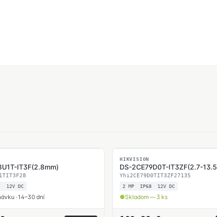
SKLADOM
HIKVISION
U1T-IT3F(2.8mm)
DS-2CE79D0T-IT3ZF(2.7-13.
1TIT3F28
Yhi2CE79D0TIT3ZF27135
7
12V DC
2 MP
IP68
12V DC
ávku · 14–30 dní
Skladom — 3 ks