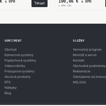
€
100,86
€
s DPH
s DPH
Kúpiť
s DPH 23%
SORTIMENT
SLUŽBY
Obchod
Vernostný program
Kamerové systémy
Montáž a servis
Poplachové systémy
Kontakt
Videovrátniky
Obchodné podmienky
Prístupové systémy
Reklamácie
Akciové produkty
Odstúpenie od zmluv
EPS
Môj účet
Nálepky
Blog