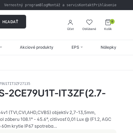
Vernostný program
Blog
Montáž a servis
Kontakt
Prihlásenie
HĽADAŤ
0
Účet
Obľúbené
Košík
Akciové produkty
EPS
Nálepky
79U1TIT3ZF27135
DS-2CE79U1T-IT3ZF(2.7-
, 4v1 (TVI,CVI,AHD,CVBS) objektív 2,7-13,5mm,
l záberu 108.1° - 45.6°, citlivosť 0,01 Lux @ (F1.2, AGC
 60m krytie IP67 spotreba…