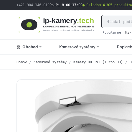
obsah
+421.904.146.010
Po–Pi 8:00–17:00
Skladom 4 305 produkto
ip-kamery
.tech
KOMPLEXNÉ BEZPEČNOSTNÉ RIEŠENIE
kamery · alarmy · prístupové systémy · sieťové prvky
Populárne:
Hik
Obchod
Kamerové systémy
Poplac
Domov
/
Kamerové systémy
/
Kamery HD TVI (Turbo HD)
/
D