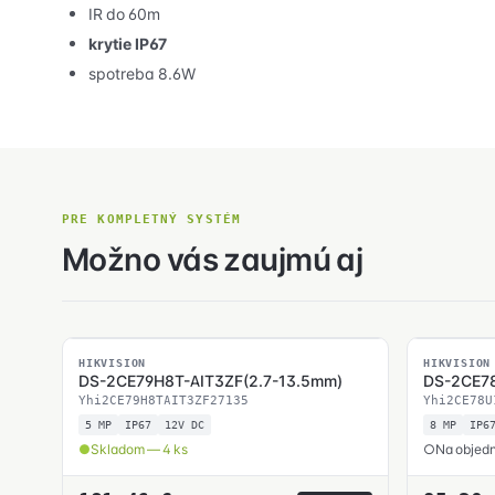
IR do 60m
krytie IP67
spotreba 8.6W
PRE KOMPLETNÝ SYSTÉM
Možno vás zaujmú aj
SKLADOM
HIKVISION
HIKVISION
DS-2CE79H8T-AIT3ZF(2.7-13.5mm)
DS-2CE78
Yhi2CE79H8TAIT3ZF27135
Yhi2CE78U
5 MP
IP67
12V DC
8 MP
IP6
Skladom — 4 ks
Na objedn