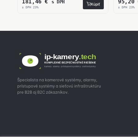
181,46
€
95,20
s DPH
Kúpiť
s DPH 23%
s DPH 23%
ip-kamery
.tech
KOMPLEXNÉ BEZPEČNOSTNÉ RIEŠENIE
kamery · alarmy · prístupové systémy · sieťové prvky
Špecialista na kamerové systémy, alarmy,
prístupové systémy a sieťovú infraštruktúru
pre B2B aj B2C zákazníkov.