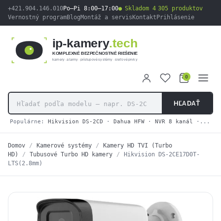
obsah
+421.904.146.010
Po–Pi 8:00–17:00
Skladom 4 305 produktov
Vernostný program
Blog
Montáž a servis
Kontakt
Prihlásenie
ip-kamery
.tech
KOMPLEXNÉ BEZPEČNOSTNÉ RIEŠENIE
kamery · alarmy · prístupové systémy · sieťové prvky
0
HĽADAŤ
Populárne:
Hikvision DS-2CD
·
Dahua HFW
·
NVR 8 kanál
·
2N IP
Domov
/
Kamerové systémy
/
Kamery HD TVI (Turbo
HD)
/
Tubusové Turbo HD kamery
/
Hikvision DS-2CE17D0T-
LTS(2.8mm)