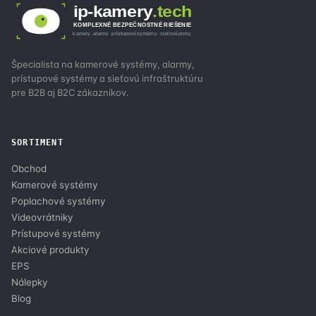
ip-kamery
.tech
KOMPLEXNÉ BEZPEČNOSTNÉ RIEŠENIE
kamery · alarmy · prístupové systémy · sieťové prvky
Špecialista na kamerové systémy, alarmy,
prístupové systémy a sieťovú infraštruktúru
pre B2B aj B2C zákazníkov.
SORTIMENT
Obchod
Kamerové systémy
Poplachové systémy
Videovrátniky
Prístupové systémy
Akciové produkty
EPS
Nálepky
Blog