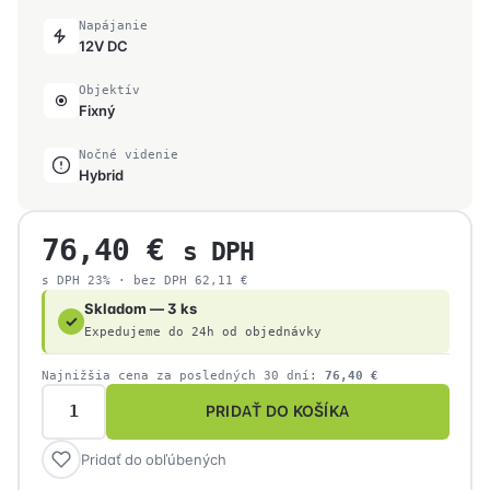
Napájanie
12V DC
Objektív
Fixný
Nočné videnie
Hybrid
76,40
€
s DPH
s DPH 23% · bez DPH
62,11
€
Skladom — 3 ks
✓
Expedujeme do 24h od objednávky
Najnižšia cena za posledných 30 dní:
76,40
€
PRIDAŤ DO KOŠÍKA
množstvo
Hikvision
Pridať do obľúbených
DS-