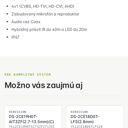
4v1 (CVBS, HD-TVI, HD-CVI, AHD)
Zabudovaný mikrofón a reproduktor
Audio cez Coax
Hybridný prísvit IR do 40m a LED do 20m
IP67
PRE KOMPLETNÝ SYSTÉM
Možno vás zaujmú aj
SKLADOM
SKLADOM
HIKVISION
HIKVISION
DS-2CE19H0T-
DS-2CE18D0T-
AIT3ZF(2.7-13.5mm)(C)
LFS(2.8mm)
Yhi2CE19H0TAIT3ZF27135C
Yhi2CE18D0TLFS28