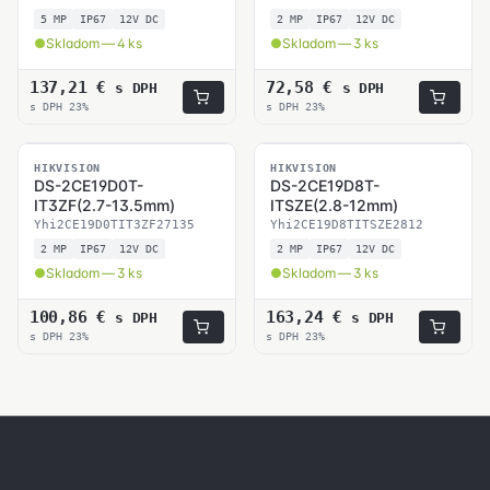
5 MP
IP67
12V DC
2 MP
IP67
12V DC
Skladom — 4 ks
Skladom — 3 ks
137,21
€
72,58
€
s DPH
s DPH
s DPH 23%
s DPH 23%
SKLADOM
SKLADOM
HIKVISION
HIKVISION
DS-2CE19D0T-
DS-2CE19D8T-
IT3ZF(2.7-13.5mm)
ITSZE(2.8-12mm)
Yhi2CE19D0TIT3ZF27135
Yhi2CE19D8TITSZE2812
2 MP
IP67
12V DC
2 MP
IP67
12V DC
Skladom — 3 ks
Skladom — 3 ks
100,86
€
163,24
€
s DPH
s DPH
s DPH 23%
s DPH 23%