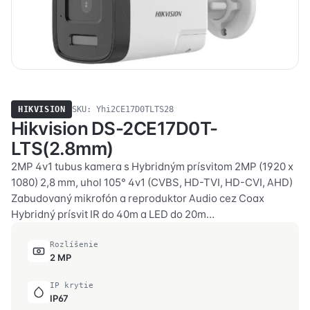
HIKVISION
SKU: Yhi2CE17D0TLTS28
Hikvision DS-2CE17D0T-
LTS(2.8mm)
2MP 4v1 tubus kamera s Hybridným prísvitom 2MP (1920 x
1080) 2,8 mm, uhol 105° 4v1 (CVBS, HD-TVI, HD-CVI, AHD)
Zabudovaný mikrofón a reproduktor Audio cez Coax
Hybridný prísvit IR do 40m a LED do 20m…
Rozlíšenie
2 MP
IP krytie
IP67