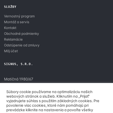
SLUŽBY
Vernostný program
Montáž a servis
Kontakt
Obchodné podmienky
Reklamácie
Odstúpenie od zmluvy
Môj účet
SIGNUS, S.R.O.
Matičná 1980/67
900 28 Ivanka pri Dunaji
Súbory cookie používame na optimalizáciu našich
webových stránok a služieb. Kliknutím na „Prijať“
+421.904.146.010
vyjadrujete súhlas s použitím základných cookies. Pre
info@ip-kamery.tech
povolenie viac cookies, ktoré nám pomáhajú pri
Po–Pi 8:00–17:00
prevádzke kliknite na nastavenia a povoľte všetky