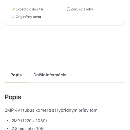
2CE17D0T-
LTS(2.8mm)
Expedícia do 24h
Záruka 3 roky
Originálny tovar
Popis
Ďalšie informácie
Popis
2MP 4v1 tubus kamera s Hybridným prísvitom
2MP (1920 x 1080)
2,8 mm, uhol 105°