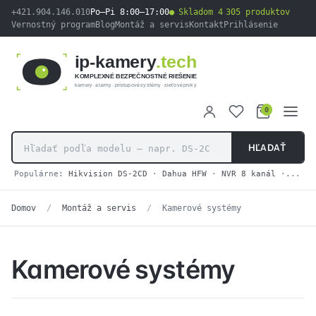
obsah
+421.904.146.010
Po–Pi 8:00–17:00
Skladom 4 305 produktov
Vernostný program
Blog
Montáž a servis
Kontakt
Prihlásenie
ip-kamery
.tech
KOMPLEXNÉ BEZPEČNOSTNÉ RIEŠENIE
kamery · alarmy · prístupové systémy · sieťové prvky
0
HĽADAŤ
Populárne:
Hikvision DS-2CD
·
Dahua HFW
·
NVR 8 kanál
·
2N IP
Domov
/
Montáž a servis
/
Kamerové systémy
Kamerové systémy