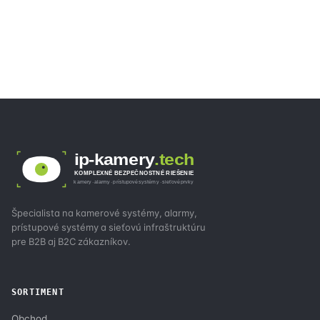
ip-kamery
.tech
KOMPLEXNÉ BEZPEČNOSTNÉ RIEŠENIE
kamery · alarmy · prístupové systémy · sieťové prvky
Špecialista na kamerové systémy, alarmy,
prístupové systémy a sieťovú infraštruktúru
pre B2B aj B2C zákazníkov.
SORTIMENT
Obchod