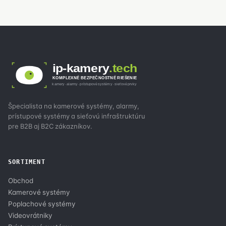
ip-kamery
.tech
KOMPLEXNÉ BEZPEČNOSTNÉ RIEŠENIE
kamery · alarmy · prístupové systémy · sieťové prvky
Špecialista na kamerové systémy, alarmy,
prístupové systémy a sieťovú infraštruktúru
pre B2B aj B2C zákazníkov.
SORTIMENT
Obchod
Kamerové systémy
Poplachové systémy
Videovrátniky