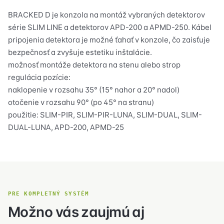
BRACKED D je konzola na montáž vybraných detektorov
série SLIM LINE a detektorov APD-200 a APMD-250. Kábel
pripojenia detektora je možné ťahať v konzole, čo zaisťuje
bezpečnosť a zvyšuje estetiku inštalácie.
možnosť montáže detektora na stenu alebo strop
regulácia pozície:
naklopenie v rozsahu 35° (15° nahor a 20° nadol)
otočenie v rozsahu 90° (po 45° na stranu)
použitie: SLIM-PIR, SLIM-PIR-LUNA, SLIM-DUAL, SLIM-
DUAL-LUNA, APD-200, APMD-25
PRE KOMPLETNÝ SYSTÉM
Možno vás zaujmú aj