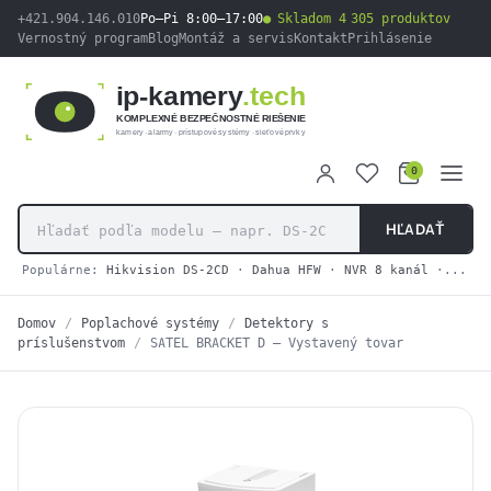
obsah
+421.904.146.010
Po–Pi 8:00–17:00
Skladom 4 305 produktov
Vernostný program
Blog
Montáž a servis
Kontakt
Prihlásenie
ip-kamery
.tech
KOMPLEXNÉ BEZPEČNOSTNÉ RIEŠENIE
kamery · alarmy · prístupové systémy · sieťové prvky
0
HĽADAŤ
Populárne:
Hikvision DS-2CD
·
Dahua HFW
·
NVR 8 kanál
·
2N IP
Domov
/
Poplachové systémy
/
Detektory s
príslušenstvom
/
SATEL BRACKET D – Vystavený tovar