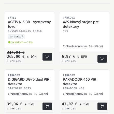
SKLADOM
SATEL
PARADOX
ACTIVA-5 BR - vystavený
469 kĺbový stojan pre
tovar
detektory
5905033336735-akcia
469
ZO ZDROJA
Skladom — 1 ks
Na objednávku · 14–30 dní
317,04
€
Pôvodná
Aktuálna
265,00
€
6,97
€
s DPH
s DPH
cena
cena
s DPH 23%
s DPH 23%
bola:
je:
317,04 €.
265,00 €.
PARADOX
PARADOX
DIGIGARD DG75 dual PIR
PARADOOR 460 PIR
detektor
detektor
DIGIGARD DG75
PARADOOR 460
Na objednávku · 14–30 dní
Na objednávku · 14–30 dní
39,96
€
42,07
€
s DPH
s DPH
s DPH 23%
s DPH 23%