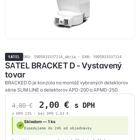
SATEL
SKU: 5905033337114_akcia · EAN: 5905033337114
SATEL BRACKET D - Vystavený
tovar
BRACKED D je konzola na montáž vybraných detektorov
série SLIM LINE a detektorov APD-200 a APMD-250.
Pôvodná
Aktuálna
2,00
€
s DPH
4,80
€
cena
cena
s DPH 23% · bez DPH
1,63
€
bola:
je:
Skladom — 1 ks
✓
4,80 €.
2,00 €.
Expedujeme do 24h od objednávky