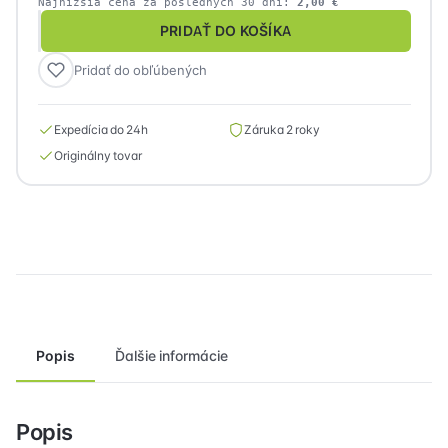
Najnižšia cena za posledných 30 dní:
2,00
€
PRIDAŤ DO KOŠÍKA
množstvo
SATEL
Pridať do obľúbených
BRACKET
D
Expedícia do 24h
Záruka 2 roky
-
Vystavený
Originálny tovar
tovar
Popis
Ďalšie informácie
Popis