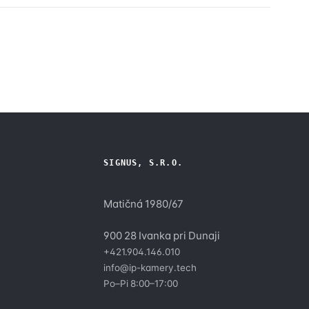
SIGNUS, S.R.O.
Matičná 1980/67
900 28 Ivanka pri Dunaji
+421.904.146.010
y
info@ip-kamery.tech
Po–Pi 8:00–17:00