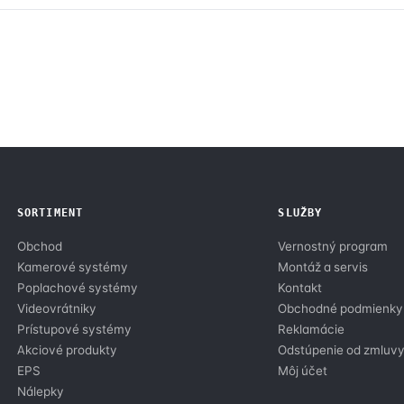
SORTIMENT
SLUŽBY
Obchod
Vernostný program
Kamerové systémy
Montáž a servis
Poplachové systémy
Kontakt
Videovrátniky
Obchodné podmienky
Prístupové systémy
Reklamácie
Akciové produkty
Odstúpenie od zmluv
EPS
Môj účet
Nálepky