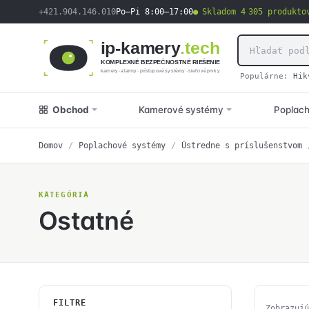
obsah
+421.904.146.010
Po–Pi 8:00–17:00
Skladom 4 305 produkto
ip-kamery
.tech
KOMPLEXNÉ BEZPEČNOSTNÉ RIEŠENIE
kamery · alarmy · prístupové systémy · sieťové prvky
Populárne:
Hik
Obchod
Kamerové systémy
Poplac
Domov
/
Poplachové systémy
/
Ústredne s príslušenstvom
KATEGÓRIA
Ostatné
FILTRE
Zobrazujú