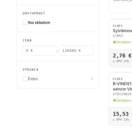
DOSTUPNOSŤ
Iba skladom
SKLADOM
ELDES
Systémov
elBUZ
CENA
Skladom 
—
2,76
€
s DPH 23%
VÝROBCA
Eldes
SKLADOM
4
ELDES
B-VINDS18
senzor V
elDS18B20
Skladom 
15,53
s DPH 23%