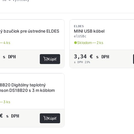
podľa
ceny:
od
najnižšej
SKLADOM
po
ELDES
ý bzučiak pre ústredne ELDES
MINI USB kábel
najvyššiu
elUSBc
— 4 ks
Skladom — 2 ks
3,34
€
s DPH
s DPH
Kúpiť
s DPH 23%
B20 Digitálny teplotný
inson DS18B20 s 3 m káblom
— 3 ks
€
s DPH
Kúpiť