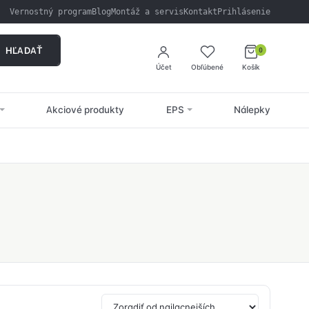
Vernostný program
Blog
Montáž a servis
Kontakt
Prihlásenie
HĽADAŤ
0
Účet
Obľúbené
Košík
Akciové produkty
EPS
Nálepky