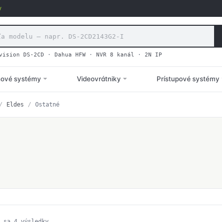
v
vision DS-2CD
·
Dahua HFW
·
NVR 8 kanál
·
2N IP
hové systémy
Videovrátniky
Prístupové systémy
/
Eldes
/
Ostatné
Zoradené
 sa 4 výsledky