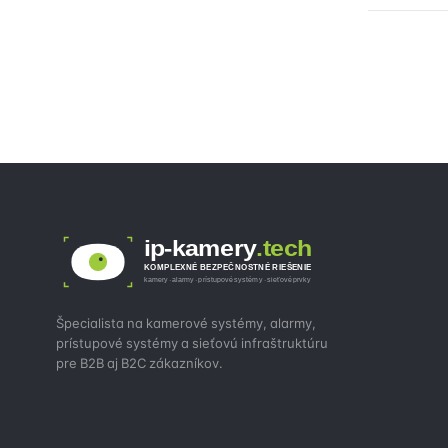
ip-kamery
.tech
KOMPLEXNÉ BEZPEČNOSTNÉ RIEŠENIE
kamery · alarmy · prístupové systémy · sieťové prvky
Špecialista na kamerové systémy, alarmy,
prístupové systémy a sieťovú infraštruktúru
pre B2B aj B2C zákazníkov.