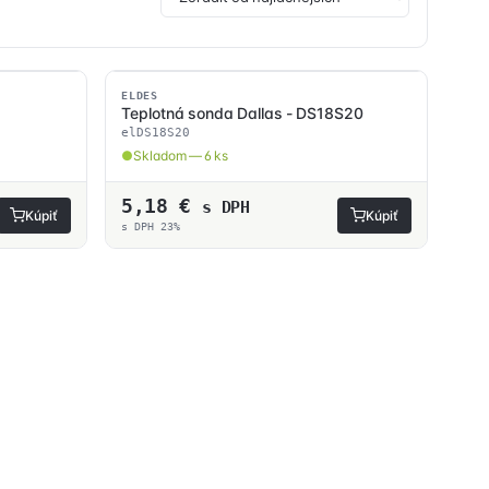
SKLADOM
ELDES
Teplotná sonda Dallas - DS18S20
elDS18S20
Skladom — 6 ks
5,18
€
s DPH
Kúpiť
Kúpiť
s DPH 23%