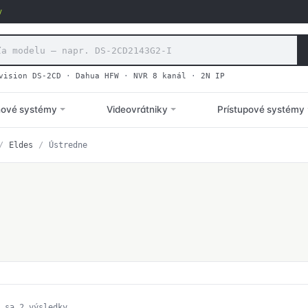
v
vision DS-2CD
·
Dahua HFW
·
NVR 8 kanál
·
2N IP
hové systémy
Videovrátniky
Prístupové systémy
/
Eldes
/
Ústredne
Zoradené
 sa 2 výsledky