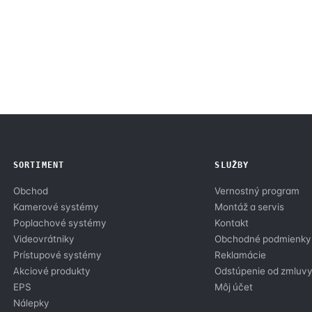
SORTIMENT
SLUŽBY
Obchod
Vernostný program
Kamerové systémy
Montáž a servis
Poplachové systémy
Kontakt
Videovrátniky
Obchodné podmienky
Prístupové systémy
Reklamácie
Akciové produkty
Odstúpenie od zmluv
EPS
Môj účet
Nálepky