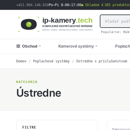
obsah
+421.904.146.010
Po–Pi 8:00–17:00
Skladom 4 305 produkto
ip-kamery
.tech
KOMPLEXNÉ BEZPEČNOSTNÉ RIEŠENIE
kamery · alarmy · prístupové systémy · sieťové prvky
Populárne:
Hik
Obchod
Kamerové systémy
Poplac
Domov
/
Poplachové systémy
/
Ústredne s príslušenstvom
KATEGÓRIA
Ústredne
FILTRE
Zobrazujú