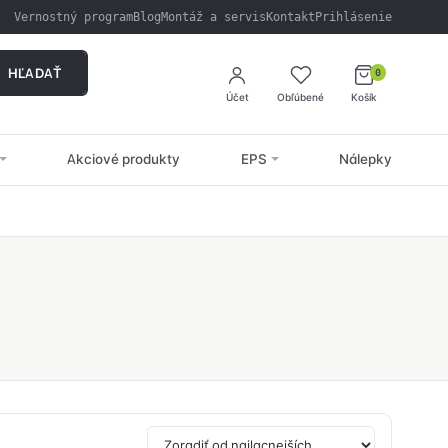
Vernostný program
Blog
Montáž a servis
Kontakt
Prihlásenie
HĽADAŤ
0
Účet
Obľúbené
Košík
Akciové produkty
EPS
Nálepky