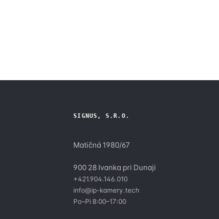
SIGNUS, S.R.O.
Matičná 1980/67
900 28 Ivanka pri Dunaji
+421.904.146.010
y
info@ip-kamery.tech
Po–Pi 8:00–17:00