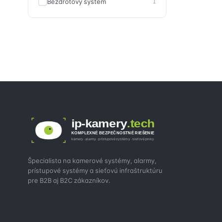
Bezdrôtový systém
1
ip-kamery
.tech
KOMPLEXNÉ BEZPEČNOSTNÉ RIEŠENIE
kamery · alarmy · prístupové systémy · sieťové prvky
Špecialista na kamerové systémy, alarmy,
prístupové systémy a sieťovú infraštruktúru
pre B2B aj B2C zákazníkov.