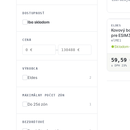
DOSTUPNOSŤ
Iba skladom
SKLADOM
ELDES
Kovový b
pre ES
CENA
elME1
Skladom 
—
59,59
s DPH 23%
VÝROBCA
Eldes
2
MAXIMÁLNY POČET ZÓN
Do 256 zón
1
BEZDRÔTOVÉ