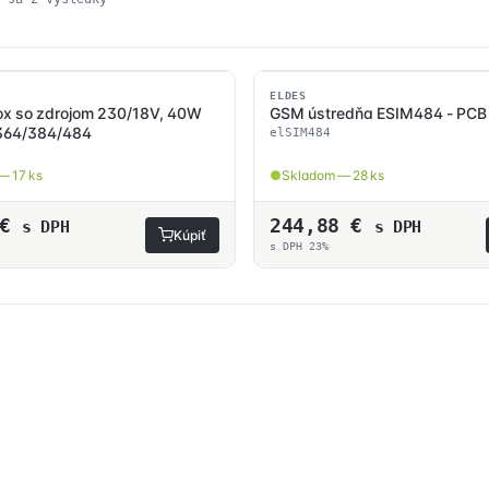
podľa
ceny:
od
najnižšej
SKLADOM
po
ELDES
ox so zdrojom 230/18V, 40W
GSM ústredňa ESIM484 - PCB
najvyššiu
IM364/384/484
elSIM484
— 17 ks
Skladom — 28 ks
€
244,88
€
s DPH
s DPH
Kúpiť
s DPH 23%