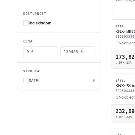
DOSTUPNOSŤ
Iba skladom
SATEL
KNX- BIN
590503333
CENA
Na objedn
—
173,8
s DPH 23%
VÝROBCA
SATEL
9
SATEL
KNX-PS 6
590503333
Na objedn
232,0
s DPH 23%
SATEL