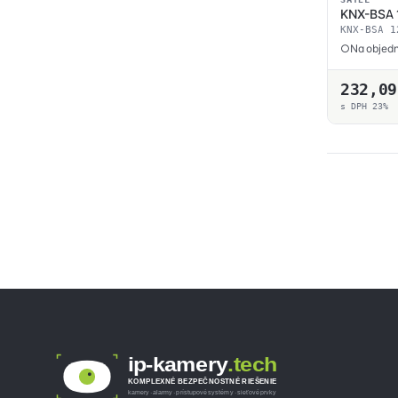
KNX-BSA 
KNX-BSA 1
Na objedn
232,0
s DPH 23%
ip-kamery
.tech
KOMPLEXNÉ BEZPEČNOSTNÉ RIEŠENIE
kamery · alarmy · prístupové systémy · sieťové prvky