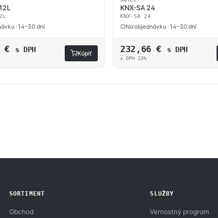
12L
KNX-SA 24
2L
KNX-SA 24
ávku · 14–30 dní
Na objednávku · 14–30 dní
9
€
232,66
€
s DPH
s DPH
Kúpiť
s DPH 23%
SORTIMENT
SLUŽBY
Obchod
Vernostný program