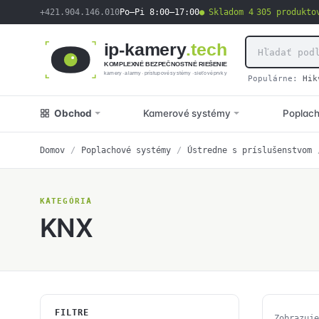
obsah
+421.904.146.010
Po–Pi 8:00–17:00
Skladom 4 305 produkto
ip-kamery
.tech
KOMPLEXNÉ BEZPEČNOSTNÉ RIEŠENIE
kamery · alarmy · prístupové systémy · sieťové prvky
Populárne:
Hik
Obchod
Kamerové systémy
Poplac
Domov
/
Poplachové systémy
/
Ústredne s príslušenstvom
KATEGÓRIA
KNX
FILTRE
Zobrazuje