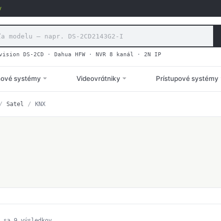
v
vision DS-2CD
·
Dahua HFW
·
NVR 8 kanál
·
2N IP
hové systémy
Videovrátniky
Prístupové systémy
/
Satel
/
KNX
Zoradené
 sa 9 výsledkov