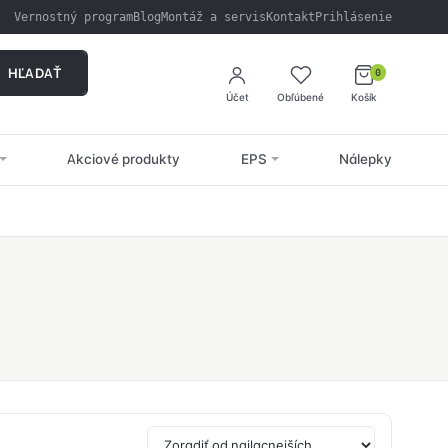
Vernostný program
Blog
Montáž a servis
Kontakt
Prihlásenie
HĽADAŤ
0
Účet
Obľúbené
Košík
Akciové produkty
EPS
Nálepky