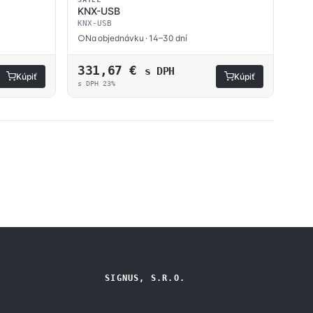
KNX-USB
KNX-USB
Na objednávku · 14–30 dní
331,67
€
s DPH
Kúpiť
Kúpiť
s DPH 23%
SIGNUS, S.R.O.