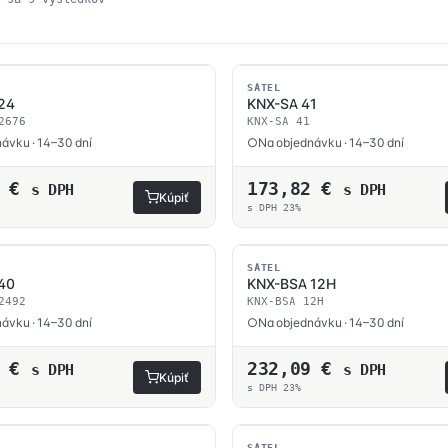
podľa
ceny:
od
najnižšej
po
SATEL
 24
KNX-SA 41
najvyššiu
2676
KNX-SA 41
ávku · 14–30 dní
Na objednávku · 14–30 dní
2
€
173,82
€
s DPH
s DPH
Kúpiť
s DPH 23%
SATEL
40
KNX-BSA 12H
2492
KNX-BSA 12H
ávku · 14–30 dní
Na objednávku · 14–30 dní
9
€
232,09
€
s DPH
s DPH
Kúpiť
s DPH 23%
SATEL