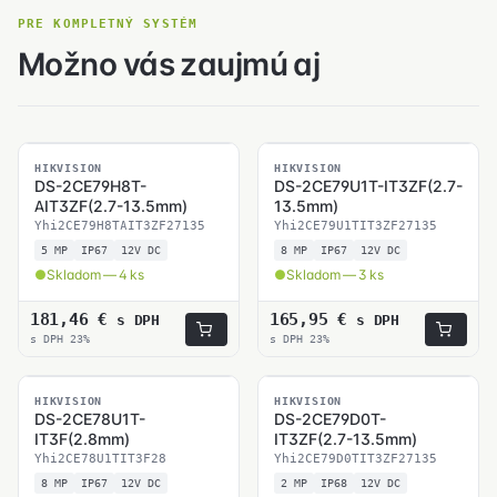
PRE KOMPLETNÝ SYSTÉM
Možno vás zaujmú aj
SKLADOM
SKLADOM
HIKVISION
HIKVISION
DS-2CE79H8T-
DS-2CE79U1T-IT3ZF(2.7-
AIT3ZF(2.7-13.5mm)
13.5mm)
Yhi2CE79H8TAIT3ZF27135
Yhi2CE79U1TIT3ZF27135
5 MP
IP67
12V DC
8 MP
IP67
12V DC
Skladom — 4 ks
Skladom — 3 ks
181,46
€
165,95
€
s DPH
s DPH
s DPH 23%
s DPH 23%
SKLADOM
HIKVISION
HIKVISION
DS-2CE78U1T-
DS-2CE79D0T-
IT3F(2.8mm)
IT3ZF(2.7-13.5mm)
Yhi2CE78U1TIT3F28
Yhi2CE79D0TIT3ZF27135
8 MP
IP67
12V DC
2 MP
IP68
12V DC