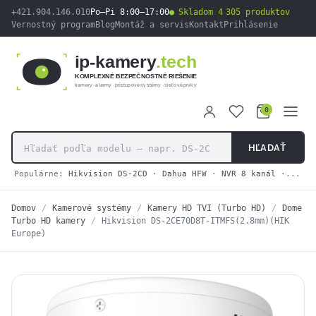
obsah
+421.904.146.010
Po–Pi 8:00–17:00
Skladom 4 305 produktov
Vernostný program
Blog
Montáž a servis
Kontakt
Prihlásenie
ip-kamery
.tech
KOMPLEXNÉ BEZPEČNOSTNÉ RIEŠENIE
kamery · alarmy · prístupové systémy · sieťové prvky
0
HĽADAŤ
Populárne:
Hikvision DS-2CD
·
Dahua HFW
·
NVR 8 kanál
·
2N IP
Domov
/
Kamerové systémy
/
Kamery HD TVI (Turbo HD)
/
Dome
Turbo HD kamery
/
Hikvision DS-2CE70D8T-ITMFS(2.8mm)(HIK
Europe)