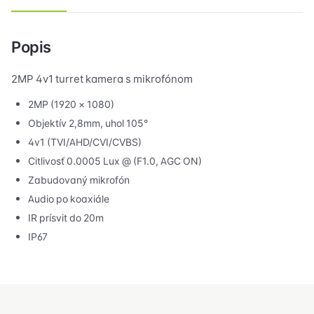
Popis
2MP 4v1 turret kamera s mikrofónom
2MP (1920 × 1080)
Objektív 2,8mm, uhol 105°
4v1 (TVI/AHD/CVI/CVBS)
Citlivosť 0.0005 Lux @ (F1.0, AGC ON)
Zabudovaný mikrofón
Audio po koaxiále
IR prísvit do 20m
IP67