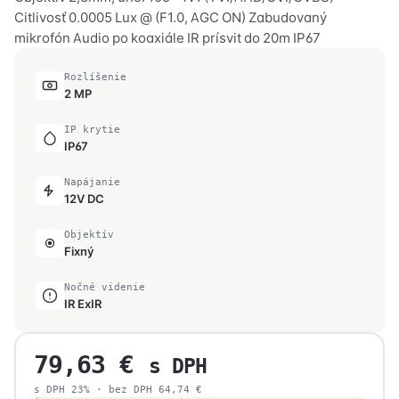
Citlivosť 0.0005 Lux @ (F1.0, AGC ON) Zabudovaný
mikrofón Audio po koaxiále IR prísvit do 20m IP67
Rozlíšenie
2 MP
IP krytie
IP67
Napájanie
12V DC
Objektív
Fixný
Nočné videnie
IR ExIR
79,63
€
s DPH
s DPH 23% · bez DPH
64,74
€