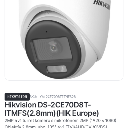
HIKVISION
SKU: Yhi2CE70D8TITMFS28
Hikvision DS-2CE70D8T-
ITMFS(2.8mm)(HIK Europe)
2MP 4v1 turret kamera s mikrofónom 2MP (1920 × 1080)
Objektív 2,8mm, uhol 105° 4v1 (TVI/AHD/CVI/CVBS)