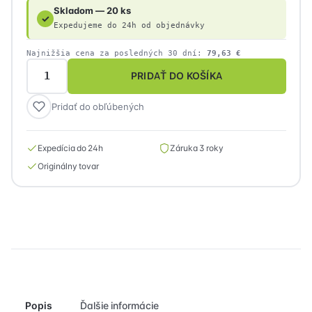
Skladom — 20 ks
✓
Expedujeme do 24h od objednávky
Najnižšia cena za posledných 30 dní:
79,63
€
PRIDAŤ DO KOŠÍKA
množstvo
Hikvision
Pridať do obľúbených
DS-
2CE70D8T-
ITMFS(2.8mm)
Expedícia do 24h
Záruka 3 roky
(HIK
Originálny tovar
Europe)
Popis
Ďalšie informácie