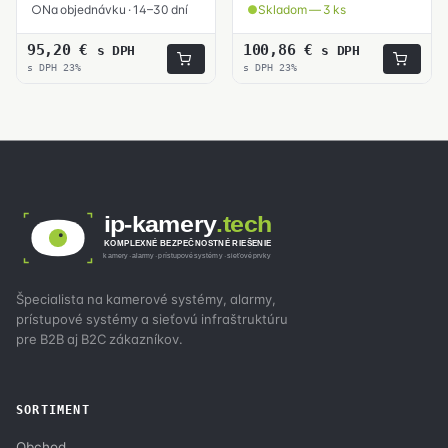
Na objednávku · 14–30 dní
Skladom — 3 ks
95,20
€
100,86
€
s DPH
s DPH
s DPH 23%
s DPH 23%
ip-kamery
.tech
KOMPLEXNÉ BEZPEČNOSTNÉ RIEŠENIE
kamery · alarmy · prístupové systémy · sieťové prvky
Špecialista na kamerové systémy, alarmy,
prístupové systémy a sieťovú infraštruktúru
pre B2B aj B2C zákazníkov.
SORTIMENT
Obchod