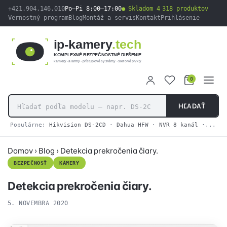
obsah
+421.904.146.010
Po–Pi 8:00–17:00
Skladom 4 318 produktov
Vernostný program
Blog
Montáž a servis
Kontakt
Prihlásenie
ip-kamery
.tech
KOMPLEXNÉ BEZPEČNOSTNÉ RIEŠENIE
kamery · alarmy · prístupové systémy · sieťové prvky
0
HĽADAŤ
Populárne:
Hikvision DS-2CD
·
Dahua HFW
·
NVR 8 kanál
·
2N IP
Domov
›
Blog
›
Detekcia prekročenia čiary.
BEZPEČNOSŤ
KAMERY
Detekcia prekročenia čiary.
5. NOVEMBRA 2020