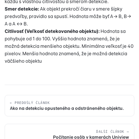
každú s vlastnou citlivosťou a smerom detekcie.
Smer detekcie:
Ak objekt prekročí čiaru v smere šípky
predvoľby, pravidlo sa spustí. Hodnota môže byť A-> B, B->
A a A <-> B.
Citlivosť (Veľkosť detekovaného objektu):
Hodnota sa
pohybuje od 1 do 100. Vyššia hodnota znamená, že je
možná detekcia menšieho objektu. Minimálna veľkosť je 40
pixelov. Menšia hodnota znamená, že je možná detekcia
väčšieho objektu
← PREDOŠLÝ ČLÁNOK
Ako na detekciu opusteného a odstráneného objektu.
ĎALŠÍ ČLÁNOK →
Počítanie osôb v kamerách Uniview