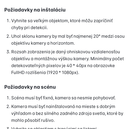
Požiadavky na inštaláciu
Vyhnite sa veľkým objektom, ktoré môžu zapríčiniť
chyby pri detekcii.
Uhol sklonu kamery by mal byť najmenej 20° medzi osou
objektívu kamery a horizontom.
Rozsah zobrazenia je daný ohniskovou vzdialenosťou
objektívu a montážnou výškou kamery. Minimálny počet
detekovateľných pixelov je 40 * 40px na obrazovke
FullHD rozlíšenia (1920 * 1080px).
Požiadavky na scénu
Scéna musí byť fixná, kamera sa nesmie pohybovať.
Kamera musí byť nainštalovaná na mieste s dobrým
výhľadom a bez silného zadného zdroja svetla, ktoré by
mohlo pôsobiť rušivo.
Vyhnite sa oblastiam s trasúcimi sa listami,