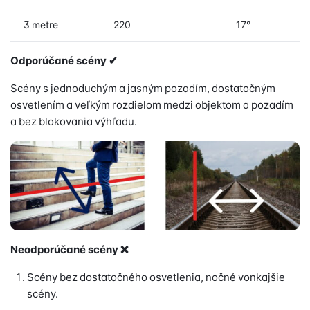
3 metre
220
17°
Odporúčané scény
✔
Scény s jednoduchým a jasným pozadím, dostatočným
osvetlením a veľkým rozdielom medzi objektom a pozadím
a bez blokovania výhľadu.
Neodporúčané scény
❌
Scény bez dostatočného osvetlenia, nočné vonkajšie
scény.