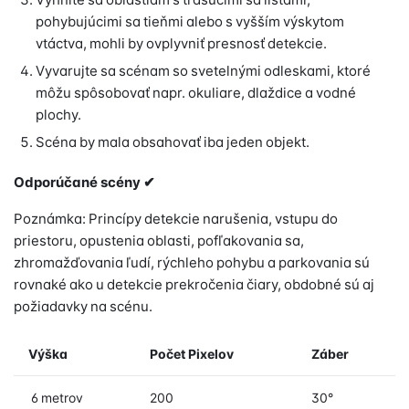
pohybujúcimi sa tieňmi alebo s vyšším výskytom
vtáctva, mohli by ovplyvniť presnosť detekcie.
Vyvarujte sa scénam so svetelnými odleskami, ktoré
môžu spôsobovať napr. okuliare, dlaždice a vodné
plochy.
Scéna by mala obsahovať iba jeden objekt.
Odporúčané scény
✔
Poznámka: Princípy detekcie narušenia, vstupu do
priestoru, opustenia oblasti, pofľakovania sa,
zhromažďovania ľudí, rýchleho pohybu a parkovania sú
rovnaké ako u detekcie prekročenia čiary, obdobné sú aj
požiadavky na scénu.
Výška
Počet Pixelov
Záber
6 metrov
200
30°