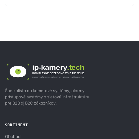
ip-kamery
.tech
KOMPLEXNÉ BEZPEČNOSTNÉ RIEŠENIE
kamery · alarmy · prístupové systémy · sieťové prvky
Špecialista na kamerové systémy, alarmy,
prístupové systémy a sieťovú infraštruktúru
pre B2B aj B2C zákazníkov.
SORTIMENT
Obchod