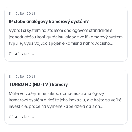
doby. Doby, v ktorej […]
5. JÚNA 2018
KAMERY
IP alebo analógový kamerový systém?
Vybrať si systém na staršom analógovom štandarde s
jednoduchšou konfiguráciou, alebo zvoliť kamerový systém
typu IP, využívajúca spojenie kamier a nahrávacieho
zariadenia cez počítačovú sieť?
Čítať viac →
3. JÚNA 2018
KAMERY
TURBO HD (HD-TVI) kamery
Máte vo vašej firme, alebo domácnosti analógový
kamerový systém a riešite jeho inováciu, ale bojíte sa veľké
investície, práce na výmene kabeláže a ďalších
nepríjemných vecí s tým spojených?
Čítať viac →