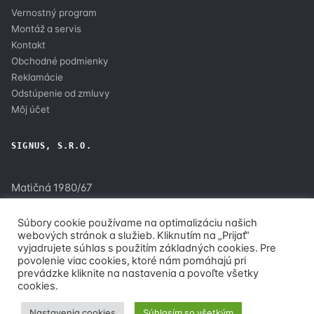
Vernostný program
Montáž a servis
Kontakt
Obchodné podmienky
Reklamácie
Odstúpenie od zmluvy
Môj účet
SIGNUS, S.R.O.
Matičná 1980/67
900 28 Ivanka pri Dunaji
Súbory cookie používame na optimalizáciu našich
webových stránok a služieb. Kliknutím na „Prijať“
+421.904.146.010
vyjadrujete súhlas s použitím základných cookies. Pre
info@ip-kamery.tech
povolenie viac cookies, ktoré nám pomáhajú pri
Po–Pi 8:00–17:00
prevádzke kliknite na nastavenia a povoľte všetky
cookies.
Nastavenia cookies
Súhlasím so všetkým