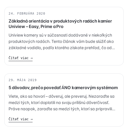
24. FEBRUÁRA 2020
KAMERY
Základná orientácia v produktových radách kamier
Uniview – Easy, Prime a Pro
Uniview kamery sú v súčasnosti dodávané v niekoľkých
produktových radách. Tento článok vám bude slúžiť ako
základné vodidlo, podľa ktorého získate prehľad, čo od
ktorej produktové rady kamier môžete očakávať.
Čítať viac →
29. MÁJA 2019
KAMERY
5 dôvodov, prečo povedať ÁNO kamerovým systémom
Viete, ako sa hovorí – dôveruj, ale preveruj. Nezaraďte sa
medzi tých, ktorí doplatili na svoju prílišnú dôverčivosť.
Práve naopak, zaraďte sa medzi tých, ktorí sa pripravili
vopred pre každý prípad nečakaného sledu udalostí. Či ste
Čítať viac →
firma, alebo by ste sa radi cítili v bezpečí vo vlastnej
domácnosti, kamerové systémy sú ,,must-have“ dnešnej