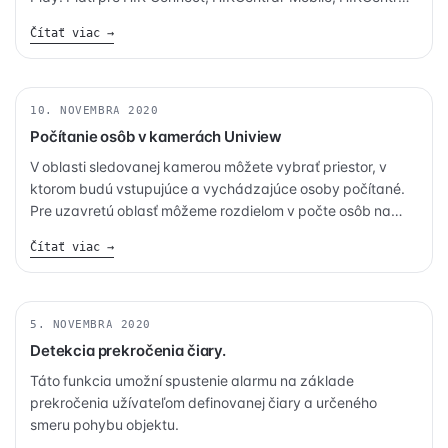
HD, iVMS-4500, HiLookVision.
Čítať viac →
10. NOVEMBRA 2020
BEZPEČNOSŤ
Počítanie osôb v kamerách Uniview
V oblasti sledovanej kamerou môžete vybrať priestor, v
ktorom budú vstupujúce a vychádzajúce osoby počítané.
Pre uzavretú oblasť môžeme rozdielom v počte osôb na
vstupe a na výstupe určiť, koľko ľudí sa aktuálne v oblasti
Čítať viac →
nachádza. Táto funkcia je tak vhodná pre vnútorné
priestory obchodných reťazcov, výstavy, múzeá či hotely.
5. NOVEMBRA 2020
BEZPEČNOSŤ
Detekcia prekročenia čiary.
Táto funkcia umožní spustenie alarmu na základe
prekročenia užívateľom definovanej čiary a určeného
smeru pohybu objektu.