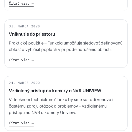
Čítať viac →
kedykoľvek čo sa len lístok pohne kvôli vetru, či kvôli
banálnej hre s tieňmi.
31. MARCA 2020
BEZPEČNOSŤ
Vniknutie do priestoru
Praktické použitie – Funkcia umožňuje sledovať definovanú
oblasť a vyhlásiť poplach v prípade narušenia oblasti.
Čítať viac →
24. MARCA 2020
BEZPEČNOSŤ
Vzdialený prístup na kamery a NVR UNIVIEW
V dnešnom technickom článku by sme sa radi venovali
častému zdroju otázok a problémov – vzdialenému
prístupu na NVR a kamery Uniview.
Čítať viac →