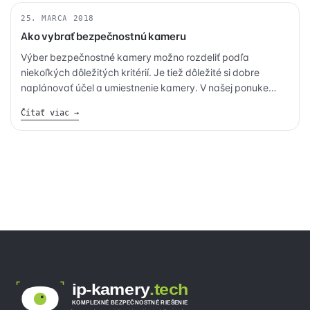
25. MARCA 2018
KAMERY
Ako vybrať bezpečnostnú kameru
Výber bezpečnostné kamery možno rozdeliť podľa
niekoľkých dôležitých kritérií. Je tiež dôležité si dobre
naplánovať účel a umiestnenie kamery. V našej ponuke
nájdete širokú škálu bezpečnostných kamier značky
Čítať viac →
PATRONUM naprieč technológiami a vlastnosťami. Nižšie
popisujeme základné parametre, ktoré je dobré pred
výberom poznať.
ip-kamery
.tech
KOMPLEXNÉ BEZPEČNOSTNÉ RIEŠENIE