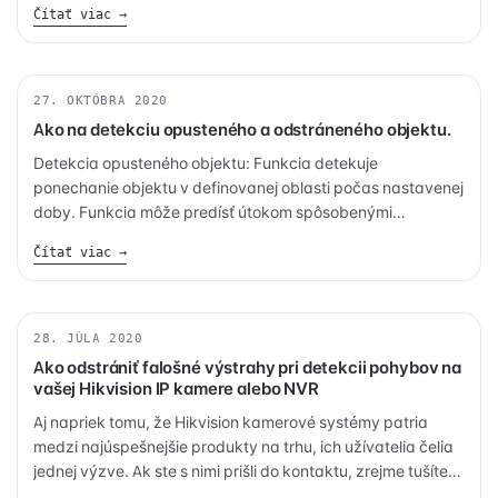
Čítať viac →
27. OKTÓBRA 2020
BEZPEČNOSŤ
Ako na detekciu opusteného a odstráneného objektu.
Detekcia opusteného objektu: Funkcia detekuje
ponechanie objektu v definovanej oblasti počas nastavenej
doby. Funkcia môže predísť útokom spôsobenými
zanechaním nebezpečného zariadenia v oblasti, prípadne
Čítať viac →
môže pomôcť pri hľadaní zabudnutých objektov.
28. JÚLA 2020
KAMERY
Ako odstrániť falošné výstrahy pri detekcii pohybov na
vašej Hikvision IP kamere alebo NVR
Aj napriek tomu, že Hikvision kamerové systémy patria
medzi najúspešnejšie produkty na trhu, ich užívatelia čelia
jednej výzve. Ak ste s nimi prišli do kontaktu, zrejme tušíte,
o čom je reč. Nepretržité falošné výstrahy sa spustia