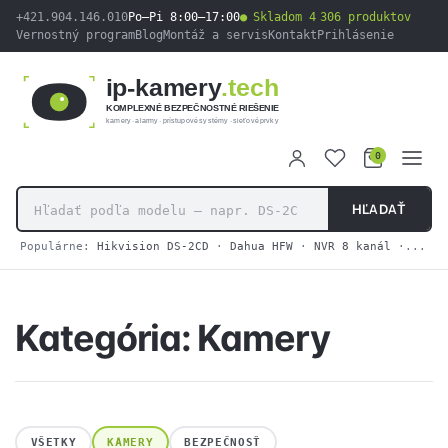
obsah
+421.904.146.010
Po–Pi 8:00–17:00
Skladom 4 306 produktov
Vernostný program
Blog
Montáž a servis
Kontakt
Prihlásenie
ip-kamery
.tech
KOMPLEXNÉ BEZPEČNOSTNÉ RIEŠENIE
kamery · alarmy · prístupové systémy · sieťové prvky
0
HĽADAŤ
Populárne:
Hikvision DS-2CD
·
Dahua HFW
·
NVR 8 kanál
·
2N IP
Kategória:
Kamery
VŠETKY
KAMERY
BEZPEČNOSŤ