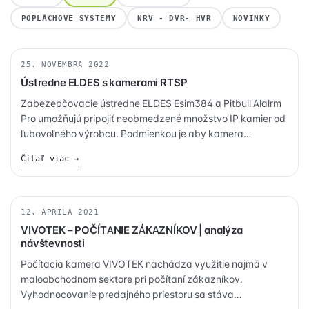
POPLACHOVÉ SYSTÉMY
NRV - DVR- HVR
NOVINKY
25. NOVEMBRA 2022
KAMERY
Ústredne ELDES s kamerami RTSP
Zabezepčovacie ústredne ELDES Esim384 a Pitbull Alalrm
Pro umožňujú pripojiť neobmedzené množstvo IP kamier od
ľubovoľného výrobcu. Podmienkou je aby kamera
poskytovala video stream s protokolom RTSP (Real Time
Čítať viac →
Streaming Protocol).
12. APRÍLA 2021
BEZPEČNOSŤ
VIVOTEK – POČÍTANIE ZÁKAZNÍKOV | analýza
návštevnosti
Počítacia kamera VIVOTEK nachádza využitie najmä v
maloobchodnom sektore pri počítaní zákazníkov.
Vyhodnocovanie predajného priestoru sa stáva