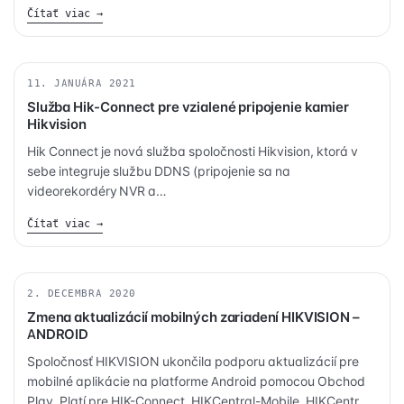
komplexnejšie a tržby už nie sú tým jediným
Čítať viac →
meradlom. Majitelia predajní tak získavajú nástroj, vďaka
ktorému vedia zhromaždiť dáta pre rozhodovanie počas
hľadania úspor a zvyšovania ziskov.
11. JANUÁRA 2021
KAMERY
Služba Hik-Connect pre vzialené pripojenie kamier
Hikvision
Hik Connect je nová služba spoločnosti Hikvision, ktorá v
sebe integruje službu DDNS (pripojenie sa na
videorekordéry NVR a
DVR, IP videovrátniky a bezpečnostné IP kamery Hikvision)
Čítať viac →
cez internet bez nutnosti zariadenia “verejnej statickej IP
adresy” internetového pripojenia v mieste inštalácie) a
zasielania alarmových notifikácií.
2. DECEMBRA 2020
BEZPEČNOSŤ
Zmena aktualizácií mobilných zariadení HIKVISION –
ANDROID
Spoločnosť HIKVISION ukončila podporu aktualizácií pre
mobilné aplikácie na platforme Android pomocou Obchod
Play. Platí pre HIK-Connect, HIKCentral-Mobile, HIKCentral-